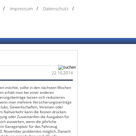
Impressum
Datenschutz
22.10.2014
ren möchte, sollte in den nächsten Wochen
ten erhält man bei einer anderen
herungsbeiträge lassen sich reduzieren.
a wenn man mehrere Versicherungsverträge
lclubs, Gewerkschaften, Vereinen oder
om Nahverkehr kann die Kosten drücken.
igung oder Zusatztarifen die Ausgaben für
ich auswirken, wenn die jährliche
 ein Garagenplatz für das Fahrzeug
 30. November problemlos möglich. Danach