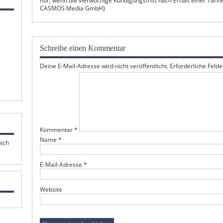
nur, wenn die vierwöchige Kündigungsfrist nach Erhalt einer Tarif
CASMOS Media GmbH)
Schreibe einen Kommentar
Deine E-Mail-Adresse wird nicht veröffentlicht.
Erforderliche Felde
Kommentar
*
Name
*
mich
E-Mail-Adresse
*
Website