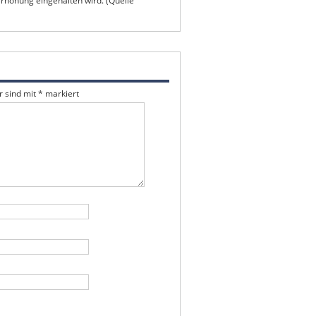
erhöhung eingehalten wird. (Quelle
r sind mit
*
markiert