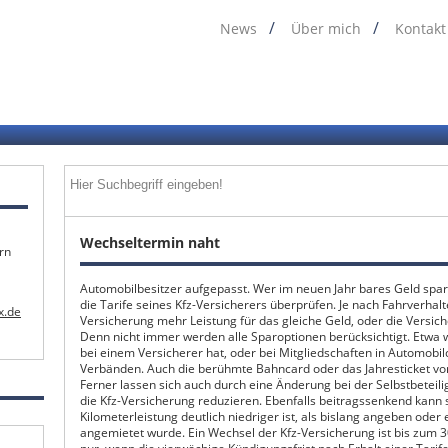
News
Über mich
Kontakt
Wechseltermin naht
rn
Automobilbesitzer aufgepasst. Wer im neuen Jahr bares Geld spa
die Tarife seines Kfz-Versicherers überprüfen. Je nach Fahrverhal
x.de
Versicherung mehr Leistung für das gleiche Geld, oder die Versic
Denn nicht immer werden alle Sparoptionen berücksichtigt. Etw
bei einem Versicherer hat, oder bei Mitgliedschaften in Automobi
Verbänden. Auch die berühmte Bahncard oder das Jahresticket v
Ferner lassen sich auch durch eine Änderung bei der Selbstbeteil
die Kfz-Versicherung reduzieren. Ebenfalls beitragssenkend kann s
Kilometerleistung deutlich niedriger ist, als bislang angeben oder
angemietet wurde. Ein Wechsel der Kfz-Versicherung ist bis zum