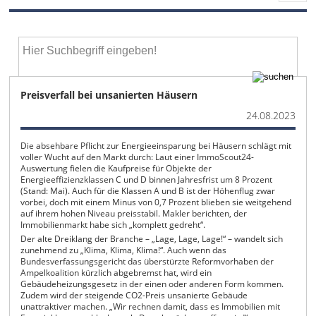
Preisverfall bei unsanierten Häusern
24.08.2023
Die absehbare Pflicht zur Energieeinsparung bei Häusern schlägt mit
voller Wucht auf den Markt durch: Laut einer ImmoScout24-
Auswertung fielen die Kaufpreise für Objekte der
Energieeffizienzklassen C und D binnen Jahresfrist um 8 Prozent
(Stand: Mai). Auch für die Klassen A und B ist der Höhenflug zwar
vorbei, doch mit einem Minus von 0,7 Prozent blieben sie weitgehend
auf ihrem hohen Niveau preisstabil. Makler berichten, der
Immobilienmarkt habe sich „komplett gedreht“.
Der alte Dreiklang der Branche – „Lage, Lage, Lage!“ – wandelt sich
zunehmend zu „Klima, Klima, Klima!“. Auch wenn das
Bundesverfassungsgericht das überstürzte Reformvorhaben der
Ampelkoalition kürzlich abgebremst hat, wird ein
Gebäudeheizungsgesetz in der einen oder anderen Form kommen.
Zudem wird der steigende CO2-Preis unsanierte Gebäude
unattraktiver machen. „Wir rechnen damit, dass es Immobilien mit