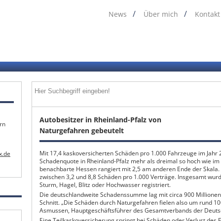
News
Über mich
Kontakt
Autobesitzer in Rheinland-Pfalz von
rn
Naturgefahren gebeutelt
Mit 17,4 kaskoversicherten Schäden pro 1.000 Fahrzeuge im Jahr 2
x.de
Schadenquote in Rheinland-Pfalz mehr als dreimal so hoch wie im 
benachbarte Hessen rangiert mit 2,5 am anderen Ende der Skala.
zwischen 3,2 und 8,8 Schäden pro 1.000 Verträge. Insgesamt wu
Sturm, Hagel, Blitz oder Hochwasser registriert.
Die deutschlandweite Schadenssumme lag mit circa 900 Millionen
Schnitt. „Die Schäden durch Naturgefahren fielen also um rund 100
Asmussen, Hauptgeschäftsführer des Gesamtverbands der Deutsc
Eine Teilkaskoversicherung springt bei Schäden oder Verlust des