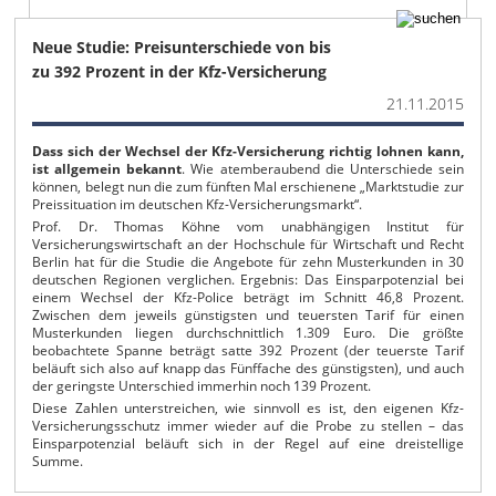
Neue Studie: Preisunterschiede von bis
zu 392 Prozent in der Kfz-Versicherung
21.11.2015
Dass sich der Wechsel der Kfz-Versicherung richtig lohnen kann,
ist allgemein bekannt
. Wie atemberaubend die Unterschiede sein
können, belegt nun die zum fünften Mal erschienene „Marktstudie zur
Preissituation im deutschen Kfz-Versicherungsmarkt“.
Prof. Dr. Thomas Köhne vom unabhängigen Institut für
Versicherungswirtschaft an der Hochschule für Wirtschaft und Recht
Berlin hat für die Studie die Angebote für zehn Musterkunden in 30
deutschen Regionen verglichen. Ergebnis: Das Einsparpotenzial bei
einem Wechsel der Kfz-Police beträgt im Schnitt 46,8 Prozent.
Zwischen dem jeweils günstigsten und teuersten Tarif für einen
Musterkunden liegen durchschnittlich 1.309 Euro. Die größte
beobachtete Spanne beträgt satte 392 Prozent (der teuerste Tarif
beläuft sich also auf knapp das Fünffache des günstigsten), und auch
der geringste Unterschied immerhin noch 139 Prozent.
Diese Zahlen unterstreichen, wie sinnvoll es ist, den eigenen Kfz-
Versicherungsschutz immer wieder auf die Probe zu stellen – das
Einsparpotenzial beläuft sich in der Regel auf eine dreistellige
Summe.