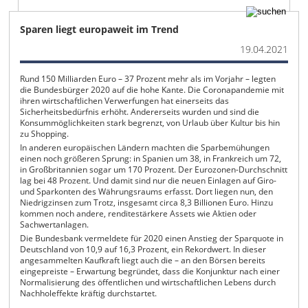
Sparen liegt europaweit im Trend
19.04.2021
Rund 150 Milliarden Euro – 37 Prozent mehr als im Vorjahr – legten
die Bundesbürger 2020 auf die hohe Kante. Die Coronapandemie mit
ihren wirtschaftlichen Verwerfungen hat einerseits das
Sicherheitsbedürfnis erhöht. Andererseits wurden und sind die
Konsummöglichkeiten stark begrenzt, von Urlaub über Kultur bis hin
zu Shopping.
In anderen europäischen Ländern machten die Sparbemühungen
einen noch größeren Sprung: in Spanien um 38, in Frankreich um 72,
in Großbritannien sogar um 170 Prozent. Der Eurozonen-Durchschnitt
lag bei 48 Prozent. Und damit sind nur die neuen Einlagen auf Giro-
und Sparkonten des Währungsraums erfasst. Dort liegen nun, den
Niedrigzinsen zum Trotz, insgesamt circa 8,3 Billionen Euro. Hinzu
kommen noch andere, renditestärkere Assets wie Aktien oder
Sachwertanlagen.
Die Bundesbank vermeldete für 2020 einen Anstieg der Sparquote in
Deutschland von 10,9 auf 16,3 Prozent, ein Rekordwert. In dieser
angesammelten Kaufkraft liegt auch die – an den Börsen bereits
eingepreiste – Erwartung begründet, dass die Konjunktur nach einer
Normalisierung des öffentlichen und wirtschaftlichen Lebens durch
Nachholeffekte kräftig durchstartet.