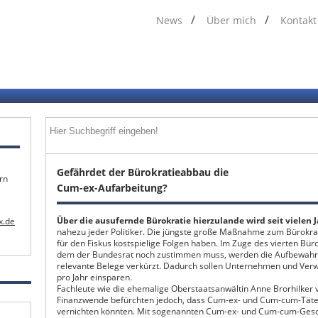
News
Über mich
Kontakt
Gefährdet der Bürokratieabbau die
rn
Cum-ex-Aufarbeitung?
Über die ausufernde Bürokratie hierzulande wird seit vielen J
x.de
nahezu jeder Politiker. Die jüngste große Maßnahme zum Bürokra
für den Fiskus kostspielige Folgen haben. Im Zuge des vierten Bür
dem der Bundesrat noch zustimmen muss, werden die Aufbewahrun
relevante Belege verkürzt. Dadurch sollen Unternehmen und Verwa
pro Jahr einsparen.
Fachleute wie die ehemalige Oberstaatsanwältin Anne Brorhilker 
Finanzwende befürchten jedoch, dass Cum-ex- und Cum-cum-Täter
vernichten könnten. Mit sogenannten Cum-ex- und Cum-cum-Ges